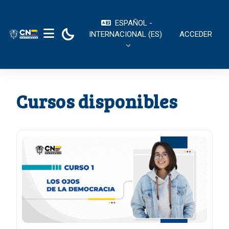
Salta al contenido principal
ESPAÑOL -
INTERNACIONAL ‎(ES)‎
ACCEDER
PANEL LATERAL
Cursos disponibles